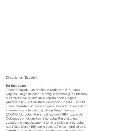
Direcciones (Español):
De San Juan:
Tomar autopista Las Américas (Autopista #18) hacia
Caguas. Luego de pasar el antiguo presidio (Oso Blanco),
la carretera se dividirá en Autopista hacia Caguas
(Autopista #52) o Carretera Vieja hacia Caguas (Carr #1).
Tomar Carretera #1 hacia Caguas. Pasar la Universidad
Interamericana (izquierda). Pasar Supermercado
ECONO (derecha). Pasar edificio del CRIM (izquierda).
Colóquese en el carril de la derecha. Pase el primer
semáforo e inmediatamente tome la salida a la derecha
que indica Carr. #199 que le colocará en la marginal de la
Carretera #1 hacia Caguas. Manténgase en la marginal,