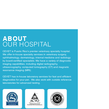
ABOUT
OUR HOSPITAL
CEVET is Puerto Rico’s premier veterinary specialty hospital.
We offer in-house specialty services in veterinary surgery,
ophthalmology, dermatology, internal medicine and radiology
by board-certified specialists. We have a variety of diagnostic
imaging capabilities, including digital radiography,
ultrasonography, computed tomography (CT) and magnetic
resonance imaging (MRI).
CEVET has in-house laboratory services for fast and efficient
diagnostics for your pet.
We also work with outside reference
laboratories for advanced testing.