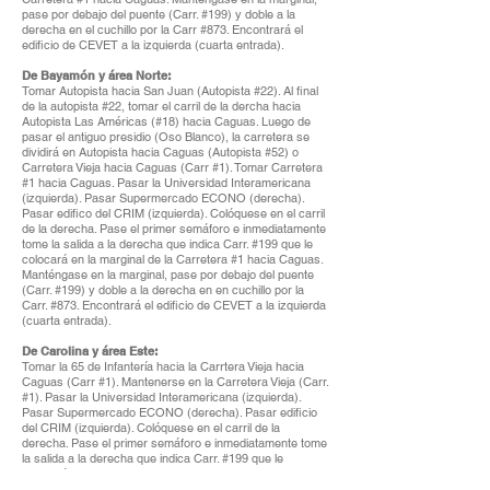
pase por debajo del puente (Carr. #199) y doble a la
derecha en el cuchillo por la Carr #873. Encontrará el
edificio de CEVET a la izquierda (cuarta entrada).
De Bayamón y área Norte:
Tomar Autopista hacia San Juan (Autopista #22). Al final
de la autopista #22, tomar el carril de la dercha hacia
Autopista Las Américas (#18) hacia Caguas. Luego de
pasar el antiguo presidio (Oso Blanco), la carretera se
dividirá en Autopista hacia Caguas (Autopista #52) o
Carretera Vieja hacia Caguas (Carr #1). Tomar Carretera
#1 hacia Caguas. Pasar la Universidad Interamericana
(izquierda). Pasar Supermercado ECONO (derecha).
Pasar edifico del CRIM (izquierda). Colóquese en el carril
de la derecha. Pase el primer semáforo e inmediatamente
tome la salida a la derecha que indica Carr. #199 que le
colocará en la marginal de la Carretera #1 hacia Caguas.
Manténgase en la marginal, pase por debajo del puente
(Carr. #199) y doble a la derecha en en cuchillo por la
Carr. #873. Encontrará el edificio de CEVET a la izquierda
(cuarta entrada).
De Carolina y área Este:
Tomar la 65 de Infantería hacia la Carrtera Vieja hacia
Caguas (Carr #1). Mantenerse en la Carretera Vieja (Carr.
#1). Pasar la Universidad Interamericana (izquierda).
Pasar Supermercado ECONO (derecha). Pasar edificio
del CRIM (izquierda). Colóquese en el carril de la
derecha. Pase el primer semáforo e inmediatamente tome
la salida a la derecha que indica Carr. #199 que le
colocará en la marginal de la Carretera #1 hacia Caguas.
Manténgase en la marginal, pase por debajo del puente